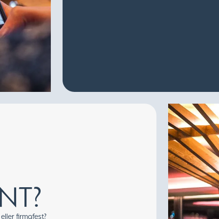
NT?
eller firmafest?