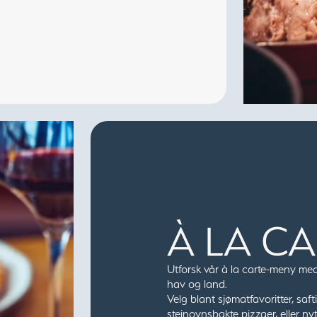
À LA CA
Utforsk vår à la carte-meny med 
hav og land.
Velg blant sjømatfavoritter, saft
steinovnsbakte pizzaer, eller ny