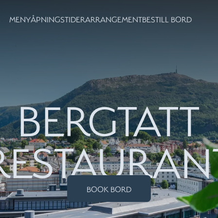
MENY
ÅPNINGSTIDER
ARRANGEMENT
BESTILL BORD
BERGTATT
RESTAURAN
BOOK BORD