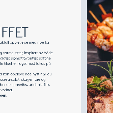
FFET
makfull opplevelse med noe for
g varme retter, inspirert av både
later, sjømatfavoritter, saftige
le tilbehør, laget med fokus på
lltid kan oppleve noe nytt når du
a cæsarsalat, skagenrøre og
becue spareribs, urtebakt fisk,
oritter.
ren.