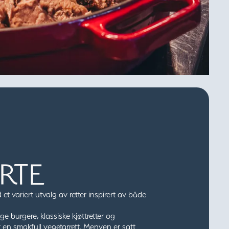
RTE
et variert utvalg av retter inspirert av både
ige burgere, klassiske kjøttretter og
t en smakfull vegetarrett. Menyen er satt